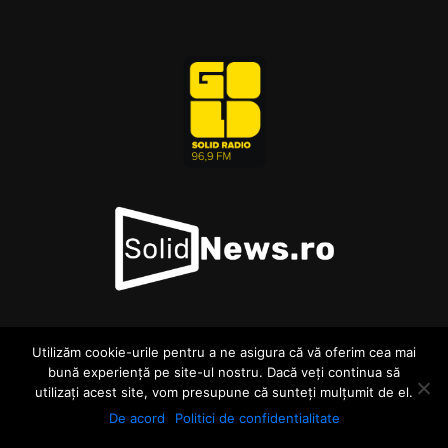
Utilizăm cookie-urile pentru a ne asigura că vă oferim cea mai
© GoldTv.ro 2026 . Toate drepturile asupra materialelor si
bună experiență pe site-ul nostru. Dacă veți continua să
continutului acestui site sunt rezervate.
utilizați acest site, vom presupune că sunteți mulțumit de el.
*Despre noi *Politica de confidentialitate *Contact
De acord
Politici de confidentialitate