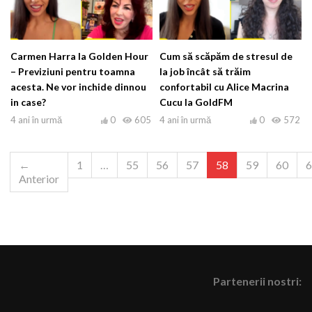
Carmen Harra la Golden Hour
Cum să scăpăm de stresul de
– Previziuni pentru toamna
la job încât să trăim
acesta. Ne vor inchide dinnou
confortabil cu Alice Macrina
in case?
Cucu la GoldFM
4 ani în urmă
0
605
4 ani în urmă
0
572
←
1
…
55
56
57
58
59
60
6
Anterior
Partenerii nostri: